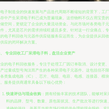
在电子制造业的快速发展与产品迭代周期不断缩短的背景下，工
库存中产生呆滞电子料已成为普遍现象。这些物料不仅占用宝贵
仓储空间，更锁定了企业的大量流动资金。与此市场对各类电子
器件，尤其是芯片的需求持续旺盛且多变。针对这一行业痛点，
业的电子料回收与元器件供应链服务应运而生，为企业提供从回
到供应的闭环解决方案。
一、 专业回收工厂呆滞电子料，盘活企业资产
专业的电子料回收服务，专注于处理工厂因订单取消、设计变更
生产过量或型号淘汰而产生的各种呆滞电子元器件。这包括但不
于各类集成电路（IC）、芯片、电阻、电容、电感、连接器、模
等。服务提供商通常具备以下核心优势：
快速评估与现金收购
：拥有经验丰富的技术团队，能够对呆
料的品牌、型号、数量、原包装状况、生产批次等进行快速
准确的评估，并基于当前市场行情提供合理的现金报价，实